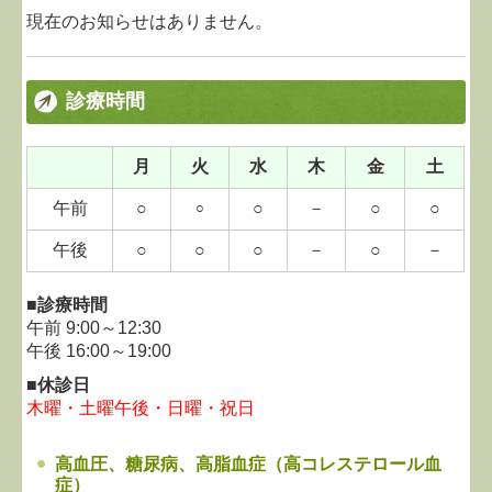
現在のお知らせはありません。
診療時間
月
火
水
木
金
土
午前
○
○
－
○
○
○
午後
○
○
○
－
○
－
■診療時間
午前 9:00～12:30
午後 16:00～19:00
■休診日
木曜・土曜午後・日曜・祝日
高血圧、糖尿病、高脂血症（高コレステロール血
症）