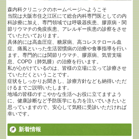
森内科クリニックのホームページへようこそ
当院は大阪市住之江区にて総合内科専門医としての内
科診療に加え、専門領域では呼吸器疾患、膠原病・関
節リウマチの免疫疾患、アレルギー疾患の診察をさせ
ていただいております。
具体的には高血圧症、糖尿病、高コレステロール血
症、痛風といった生活習慣病の治療や食事指導を行い
ます。専門的には関節リウマチ、膠原病、気管支喘
息、COPD（肺気腫）の治療を行います。
私が心がけているのは、皆様の立場に立って診療させ
ていただくということです。
症状をしっかりお聞きし、診療方針なども納得いただ
けるまでご説明いたします。
地域の皆様のすこやかな生活へお役に立てますよう
に、健康診断など予防医学にも力を注いでいきたいと
思っていますので、安心して気軽に受診いただければ
幸いです。
新着情報