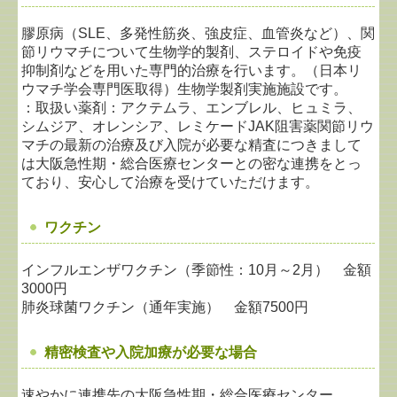
膠原病（SLE、多発性筋炎、強皮症、血管炎など）、関
節リウマチについて生物学的製剤、ステロイドや免疫
抑制剤などを用いた専門的治療を行います。（日本リ
ウマチ学会専門医取得）生物学製剤実施施設です。
：取扱い薬剤：アクテムラ、エンブレル、ヒュミラ、
シムジア、オレンシア、レミケードJAK阻害薬
関節リウ
マチの最新の治療及び入院が必要な精査につきまして
は大阪急性期・総合医療センターとの密な連携をとっ
ており、安心して治療を受けていただけます。
ワクチン
インフルエンザワクチン（季節性：10月～2月） 金額
3000円
肺炎球菌ワクチン（通年実施） 金額7500円
精密検査や入院加療が必要な場合
速やかに連携先の大阪急性期・総合医療センター